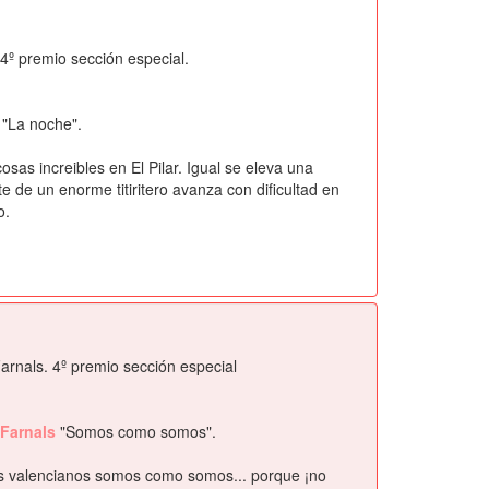
 4º premio sección especial.
r
"La noche".
sas increibles en El Pilar. Igual se eleva una
te de un enorme titiritero avanza con dificultad en
o.
Farnals. 4º premio sección especial
a-Farnals
"Somos como somos".
os valencianos somos como somos... porque ¡no