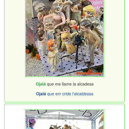
Ojalá
que me llame la alcadesa
Ojalá
que em cride l'alcaldessa