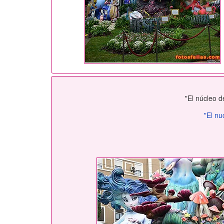
"El núcleo d
"El nu