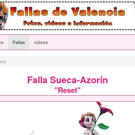
es
Fallas
videos
rín
Falla Sueca-Azorín
"Reset"