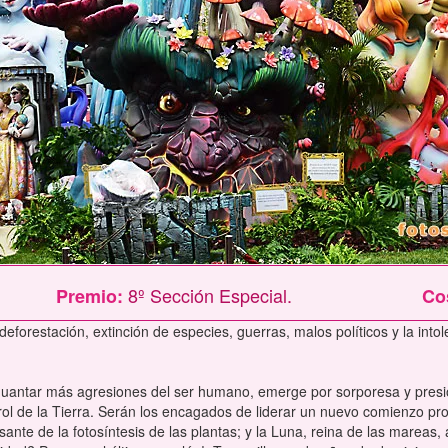
8º Sección Especial.
Premio:
Co
forestación, extinción de especies, guerras, malos políticos y la intol
aguantar más agresiones del ser humano, emerge por sorporesa y presio
ol de la Tierra. Serán los encagados de liderar un nuevo comienzo prot
sante de la fotosíntesis de las plantas; y la Luna, reina de las mareas