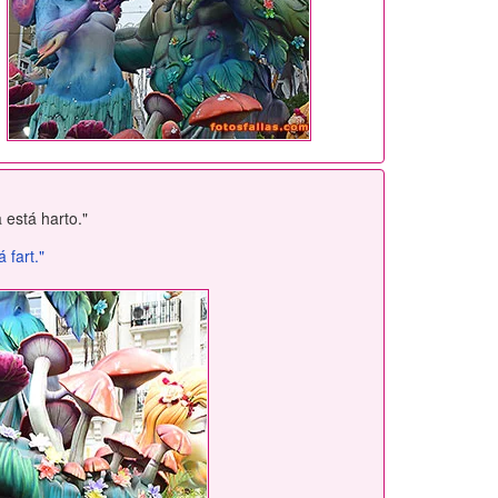
 está harto."
 fart."