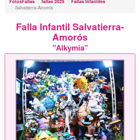
FotosFallas
fallas 2025
Fallas Infantiles
Salvatierra-Amorós
Falla Infantil Salvatierra-
Amorós
"Alkymia"