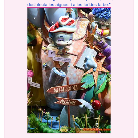
desinfecta les aigues, i a les ferides fa be."