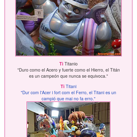
Ti
Titanio
"Duro como el Acero y fuerte como el Hierro, el Titán
es un campeón que nunca se equivoca."
Ti
Titani
"Dur com l'Acer i fort com el Ferro, el Titani es un
campió que mai no fa erro."