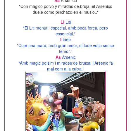
As
Arsénico
"Con mágico polvo y miradas de bruja, el Arsénico
duele como pinchazo en el muslo.."
Li
Liti
"El Liti menut i especial, amb poca força, pero
essencial."
I
Iode
"Com una mare, amb gran amor, el Iode vetla sense
temor."
As
Arsenic
"Amb magic polsim i mirades de bruixa, l'Arsenic fa
mal com a la cuixa."