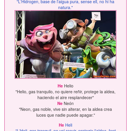
"L'Hidrogen, base de l'aigua pura, sense ell, no hi ha
natura."
He
Helio
"Helio, gas tranquilo, no quiere reñir, protege la aldea,
haciendo el aire resplandecer"
Ne
Neón
"Neon, gas noble, vive sin alterar, en la aldea crea
luces que nadie puede apagar."
He
Heli
"L'Heli, gas tranquil, no vol renyir, protegix l'aldea, fent