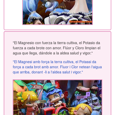
"El Magnesio con fuerza la tierra cultiva, el Potasio da
fuerza a cada brote con amor. Flúor y Cloro limpian el
agua que llega, dándole a la aldea salud y vigor."
"El Magnesi amb força la terra cultiva, el Potassi da
força a cada brot amb amor. Fluor i Clor netean l'aigua
que arriba, donant -li a l'aldea salut i vigor."