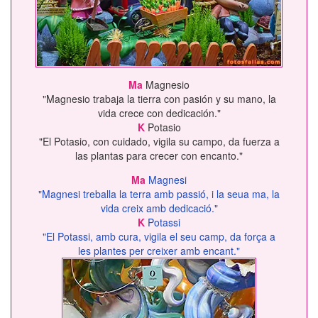
Ma
Magnesio
"Magnesio trabaja la tierra con pasión y su mano, la
vida crece con dedicación."
K
Potasio
"El Potasio, con cuidado, vigila su campo, da fuerza a
las plantas para crecer con encanto."
Ma
Magnesi
"Magnesi treballa la terra amb passió, i la seua ma, la
vida creix amb dedicació."
K
Potassi
"El Potassi, amb cura, vigila el seu camp, da força a
les plantes per creixer amb encant."