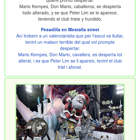
quiere pronto despertar.
Mario Kempes, Don Mario, caballeros, se despierta
todo alterado, y se que Peter Lim se le aparece,
teniendo el club triste y hundido.
Pesadilla en Mestalla street
Ací trobem a un valencianista que per l'escut va lluitar,
tenint un malson terrible del qual vol prompte
despertar.
Mario Kempes, Don Mario, cavallers, es desperta tot
alterat, i es que Peter Lim se li apareix, tenint el club
trist i afonat.