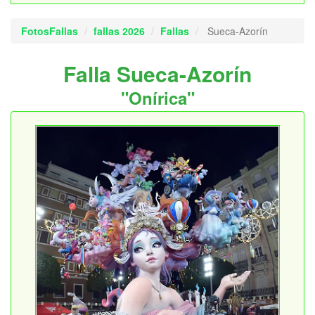
FotosFallas
fallas 2026
Fallas
Sueca-Azorín
Falla Sueca-Azorín
"Onírica"