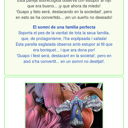
Esta pareja sobrecogida observa con estupor al hijo
que era bueno... ¡y que ahora da miedo!
'Guapo y listo será, destacando en la sociedad', pero
en esto se ha convertido... ¡en un sueño no deseado!
El somni de una familia perfecta
Soporta el pes de la vanitat de tota la seua familia,
que, de protagonisme, l'ha ecplipsada i xafada!
Esta parella esglaiada observa amb estupor al fill que
era boniquet... i que ara dona por!
'Guapo i llest será, destacant en la societat', pero en
aixó s'ha convertit... en un somni no desitjat!.