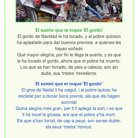
El sueño que te toque 'El gordo'
El gordo de Navidad le ha tocado, y al pobre quiosco
ha aplastado para dar buenos premios. a quienes les
hayan soñado
Qué mayor alegría, por fin le llega la suerte, y es que
le ha tocado el gordo, ahora que el pobre ha muerto.
Los que se han forrado, de pies a cabeza, son sin
duda, sus 'tristes' herederos.
El somni que et toque 'El gordo'
El gros de Nadal li ha caigut, i al pobre quiosc ha
esclafat per a donar bons premis, als que els hagen
somniat
Quina alegria més gran, per fi li aplega la sort, i es que
li ha tocat la grossa, ara que el pobre s'ha mort.
Els que s'han forrat, de cap a peus, son sense dubte,
els seus 'tristos' hereus.