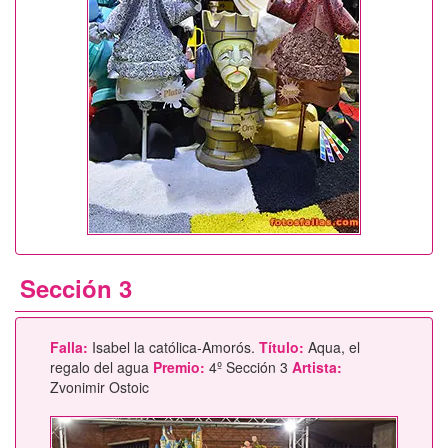
Sección 3
Falla:
Isabel la católica-Amorós.
Título:
Aqua, el
regalo del agua
Premio:
4º Sección 3
Artista:
Zvonimir Ostoic