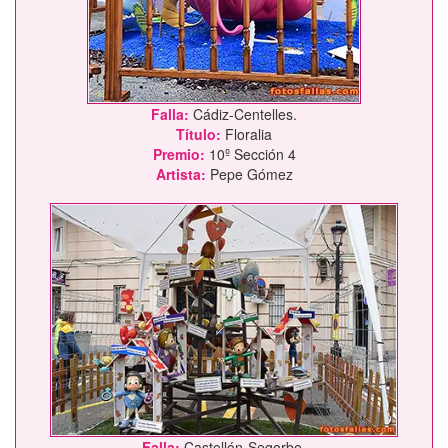
Falla:
Cádiz-Centelles.
Título:
Floralia
Premio:
10º Sección 4
Artista:
Pepe Gómez
Falla:
Castellón-Segorbe.