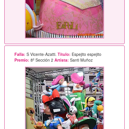
Falla:
S Vicente-Azatti.
Título:
Espejito espejito
Premio:
8º Sección 2
Artista:
Santi Muñoz