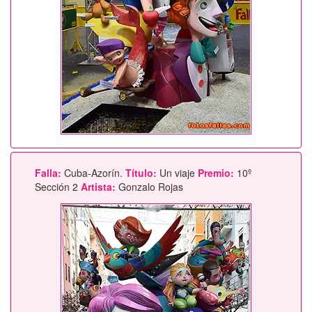
Falla:
Cuba-Azorín.
Título:
Un viaje
Premio:
10º
Sección 2
Artista:
Gonzalo Rojas