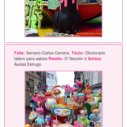
Falla:
Serrano-Carlos Cervera.
Título:
Diccionario
fallero para sabios
Premio:
3º Sección 2
Artista:
Ausias Estrugo