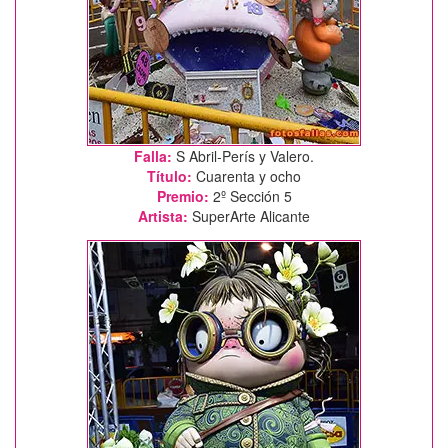
Falla:
S Abril-Perís y Valero.
Título:
Cuarenta y ocho
Premio:
2º Sección 5
Artista:
SuperArte Alicante