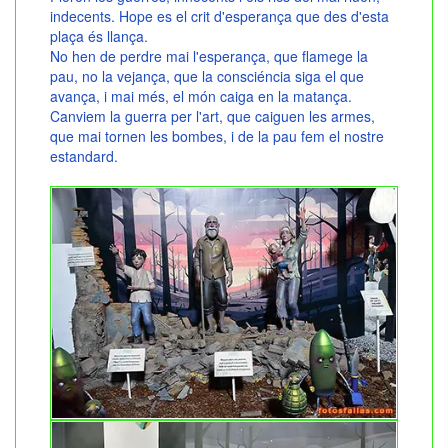
indecents. Hope es el crit d'esperança que des d'esta
plaça és llança.
No hen de perdre mai l'esperança, que flamege la
pau, no la vejança, que la consciéncia siga el que
avança, i mai més, el món caiga en la matança.
Canviem la guerra per l'art, que caiguen les armes,
que mai tornen les bombes, i de la pau fem el nostre
estandard.