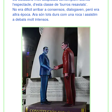
l'espectacle, d'esta classe de 'burros resaviats'.
No era dificil arribar a consensos, dialogaven, peró era
altra época. Ara són tots durs com una roca i assistim
a debats molt intensos.