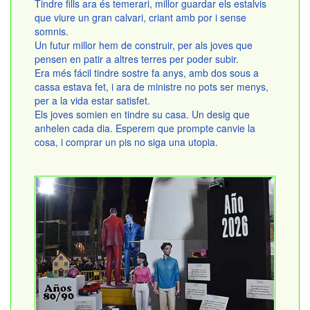
Tindre fills ara és temerari, millor guardar els estalvis
que viure un gran calvari, criant amb por i sense
somnis.
Un futur millor hem de construir, per als joves que
pensen en patir a altres terres per poder subir.
Era més fácil tindre sostre fa anys, amb dos sous a
cassa estava fet, i ara de ministre no pots ser menys,
per a la vida estar satisfet.
Els joves somien en tindre su casa. Un desig que
anhelen cada dia. Esperem que prompte canvie la
cosa, i comprar un pis no siga una utopia.