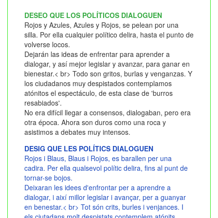
DESEO QUE LOS POLÍTICOS DIALOGUEN
Rojos y Azules, Azules y Rojos, se pelean por una
silla. Por ella cualquier político delira, hasta el punto de
volverse locos.
Dejarán las ideas de enfrentar para aprender a
dialogar, y así mejor legislar y avanzar, para ganar en
bienestar.< br> Todo son gritos, burlas y venganzas. Y
los ciudadanos muy despistados contemplamos
atónitos el espectáculo, de esta clase de 'burros
resabiados'.
No era difícil llegar a consensos, dialogaban, pero era
otra época. Ahora son duros como una roca y
asistimos a debates muy intensos.
DESIG QUE LES POLÍTICS DIALOGUEN
Rojos i Blaus, Blaus i Rojos, es barallen per una
cadira. Per ella qualsevol polític delira, fins al punt de
tornar-se bojos.
Deixaran les idees d'enfrontar per a aprendre a
dialogar, i així millor legislar i avançar, per a guanyar
en benestar.< br> Tot són crits, burles i venjances. I
els ciutadans molt despistats contemplem atónits