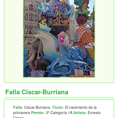
Falla Ciscar-Burriana
Falla:
Ciscar-Burriana.
Título:
El nacimiento de la
primavera
Premio:
3º Categoría 1A
Artista:
Ernesto
Cimas