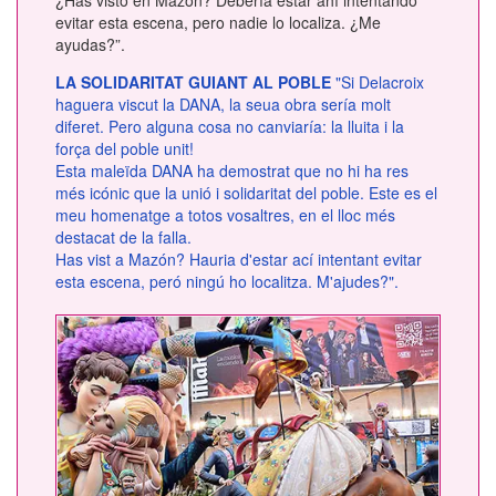
¿Has visto en Mazón? Debería estar ahí intentando
evitar esta escena, pero nadie lo localiza. ¿Me
ayudas?”.
LA SOLIDARITAT GUIANT AL POBLE
"Si Delacroix
haguera viscut la DANA, la seua obra sería molt
diferet. Pero alguna cosa no canviaría: la lluita i la
força del poble unit!
Esta maleïda DANA ha demostrat que no hi ha res
més icónic que la unió i solidaritat del poble. Este es el
meu homenatge a totos vosaltres, en el lloc més
destacat de la falla.
Has vist a Mazón? Hauria d'estar ací intentant evitar
esta escena, peró ningú ho localitza. M'ajudes?".