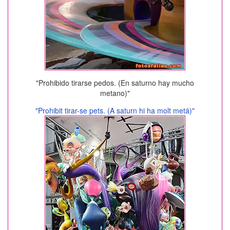
"Prohibido tirarse pedos. (En saturno hay mucho
metano)"
"Prohibit tirar-se pets. (A saturn hi ha molt metá)"