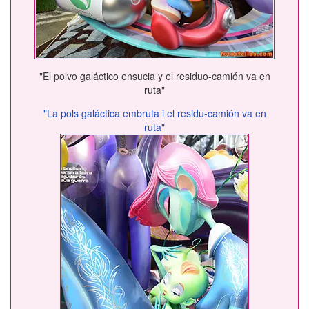
"El polvo galáctico ensucia y el residuo-camión va en
ruta"
"La pols galáctica embruta i el residu-camión va en
ruta"