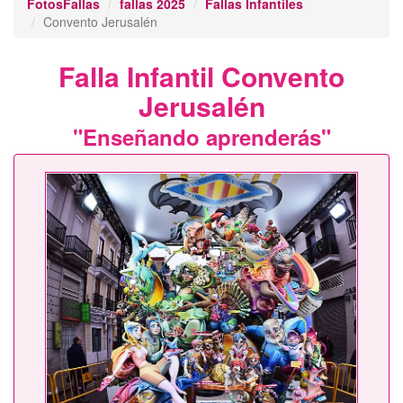
FotosFallas
fallas 2025
Fallas Infantiles
Convento Jerusalén
Falla Infantil Convento
Jerusalén
"Enseñando aprenderás"