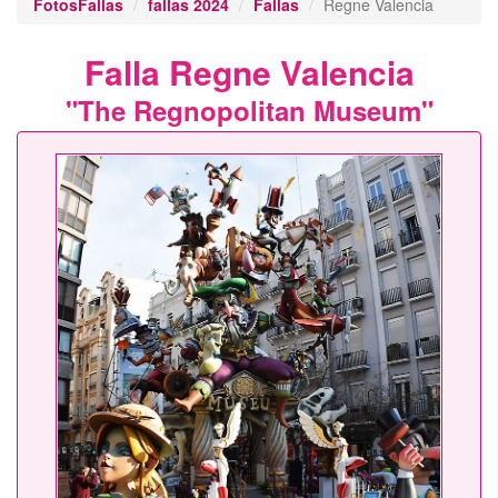
FotosFallas
fallas 2024
Fallas
Regne Valencia
Falla Regne Valencia
"The Regnopolitan Museum"