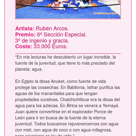
Rubén Arcos.
Artista:
6º Sección Especial.
Premio:
3º de ingenio y gracia.
33.000 Euros.
Coste:
"En mis lecturas he descubierto un lugar increible, la
fuente de la juventud, que tiene lo más preciado del
planeta: agua.
En Egipto la diosa Anuket, como fuente de vida
protege las cossechas. En Babilonia, Isthar purifica las
aguas de los manantiales para que tengan
propiedades curativas. Chalchiuhtlicue era la diosa del
agua para los aztecas. En África se venera a Yemayá.
Juan quiere convertirse en el explorador Ponce de
León para ir en busca de la fuente de la eterna
juventud. Todos buscamos rejuvenercernos con agua
con miel, con agua de coco o con agua milagrosa,
pero envejecer es ley de vida."