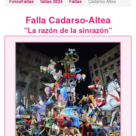
FotosFallas
fallas 2024
Fallas
Cadarso-Altea
Falla Cadarso-Altea
"La razón de la sinrazón"